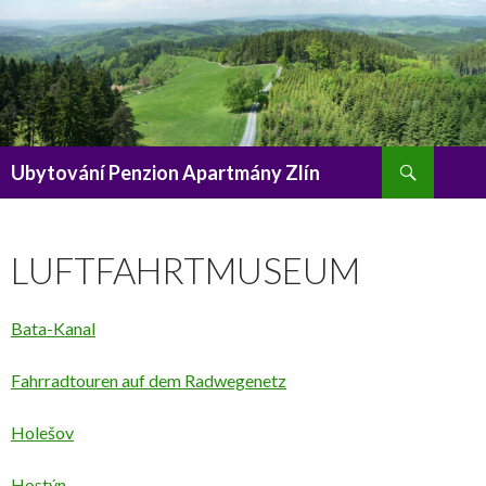
Search
Ubytování Penzion Apartmány Zlín
LUFTFAHRTMUSEUM
Bata-Kanal
Fahrradtouren auf dem Radwegenetz
Holešov
Hostýn