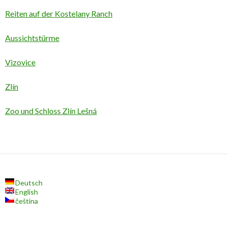
Reiten auf der Kostelany Ranch
Aussichtstürme
Vizovice
Zlín
Zoo und Schloss Zlín Lešná
Deutsch
English
čeština