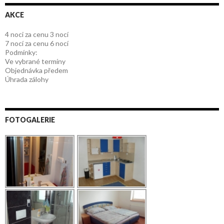
AKCE
4 noci za cenu 3 nocí
7 nocí za cenu 6 nocí
Podmínky:
Ve vybrané termíny
Objednávka předem
Úhrada zálohy
FOTOGALERIE