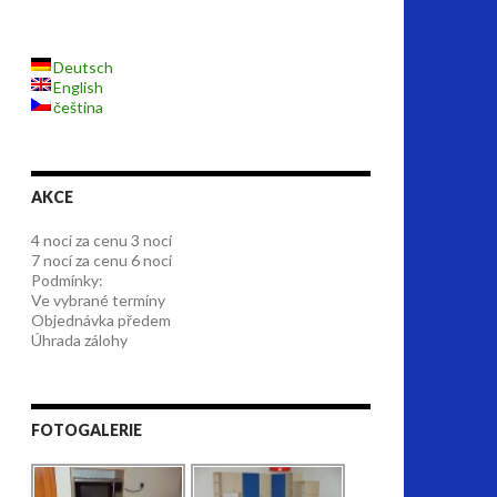
Deutsch
English
čeština
AKCE
4 noci za cenu 3 nocí
7 nocí za cenu 6 nocí
Podmínky:
Ve vybrané termíny
Objednávka předem
Úhrada zálohy
FOTOGALERIE