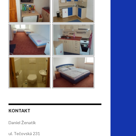
KONTAKT
Daniel Ženatík
ul. Tečovská 231