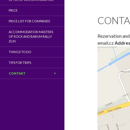
PRICE
CONTA
PRICE LIST FOR COMPANIES
ACCOMMODATION MASTERS
Rezervation and
OF ROCK AND BARUM RALLY
ZLIN
email.cz
Addre
THINGS TO DO
TIPS FOR TRIPS
CONTAKT